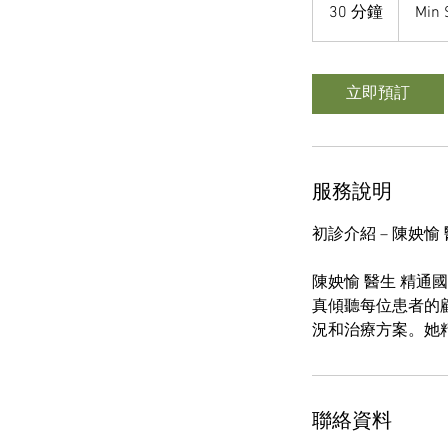
$30
30 分鐘
3
Min 
0
分
鐘
立即預訂
服務說明
初診介紹 – 陳姎愉
陳姎愉 醫生 精
真傾聽每位患者的
況和治療方案。她
聯絡資料