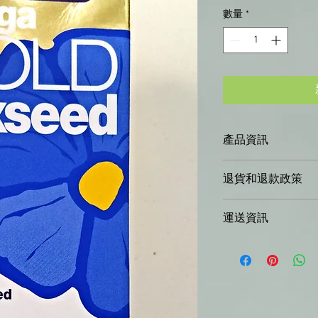
格
數量
*
產品資訊
梅爾羅斯黃金亞麻仁油
退貨和退款政策
嚴格的條件下包裝而
（EFA，即Omega
我是退貨和退款政策
盛譽。 （有關Omeg
運送資訊
意，我可以幫助您的
爾羅斯亞麻仁油產品
款或換貨政策，是建
我是配送政策。在這
式。
式、包裝和費用的資
信息，是建立信任並