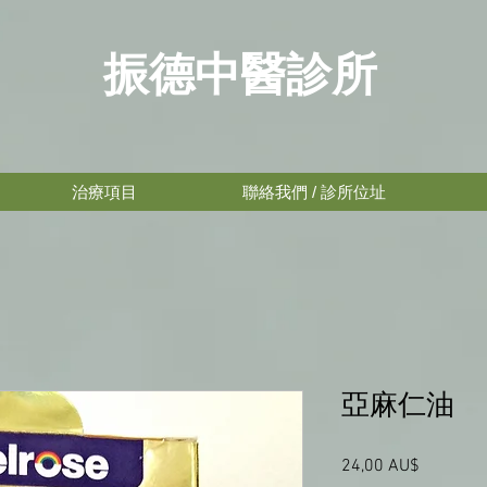
振德中醫診所
治療項目
聯絡我們 / 診所位址
亞麻仁油
24,00 AU$
價