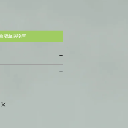
新增至購物車
採用100%未精煉工藝，冷壓並在最
成。亞麻仁油富含必需脂肪酸
-3、6、9），在治療多種疾病方面享有
。如果您的客戶對購買的商品不滿
a Gold亞麻仁油的許多好處，請參閱梅
客戶了解該如何處理。制定明確的退
手冊）
立信任並讓客戶放心購買的絕佳方
裡您可以添加更多關於您的配送方
訊。提供關於配送政策的簡單易懂的
讓您的客戶放心購買的好方法。