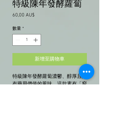
特級陳年發酵蘿蔔
60,00 AU$
價
格
數量
*
新增至購物車
特級陳年發酵蘿蔔濃鬱、醇厚且具
有藥用價值的風味。這款素有「窮
人的人參」之稱的傳統佳品，僅選
用新鮮白蘿蔔和粗海鹽，經多年發
酵和日曬而成。時間賦予蘿蔔深
沉、鮮美、芳香的色澤，為任何菜
餚增添層次感。陳年蘿蔔在中國傳
統草藥中傳承數代，以其促進消化
和舒緩咽喉的功效而聞名。